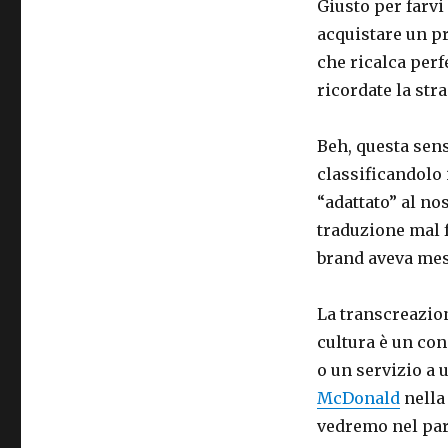
Giusto per farvi
acquistare un pr
che ricalca perf
ricordate la st
Beh, questa sen
classificandolo
“adattato” al no
traduzione mal f
brand aveva mes
La transcreazio
cultura è un co
o un servizio a 
McDonald
nella 
vedremo nel par