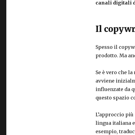
il
canali digitali 
nostro
prodotto
all’estero
Il copywr
Spesso il copyw
prodotto. Ma an
Se è vero che la
avviene inizialm
influenzate da 
questo spazio con
L’approccio più 
lingua italiana 
esempio, traduc