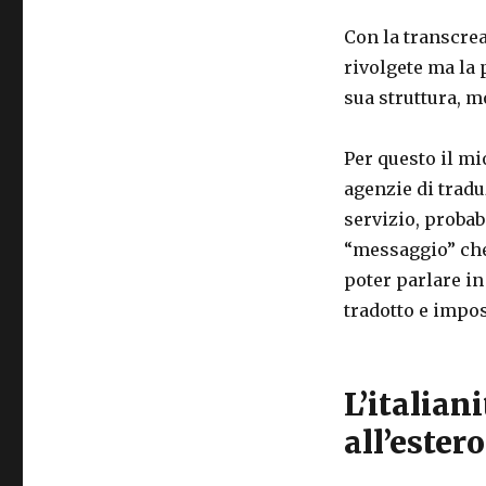
Con la transcrea
rivolgete ma la 
sua struttura, mo
Per questo il mi
agenzie di tradu
servizio, probab
“messaggio” che 
poter parlare in
tradotto e impos
L’italian
all’estero