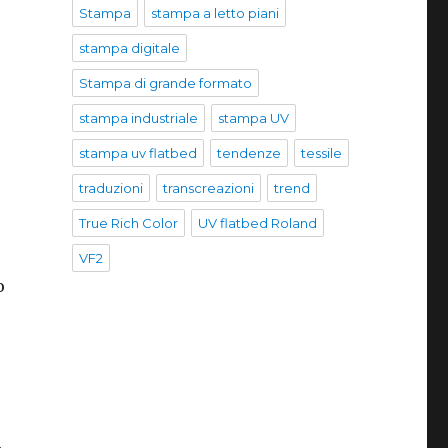
Stampa
stampa a letto piani
stampa digitale
Stampa di grande formato
stampa industriale
stampa UV
stampa uv flatbed
tendenze
tessile
traduzioni
transcreazioni
trend
True Rich Color
UV flatbed Roland
VF2
o