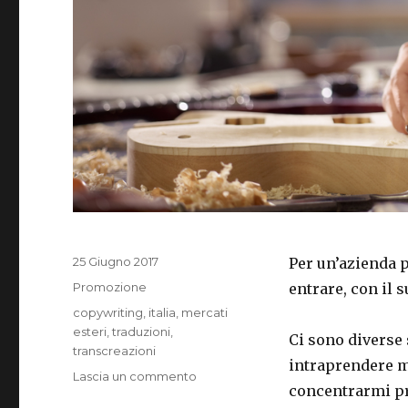
Pubblicato
25 Giugno 2017
Per un’azienda p
il
Categorie
Promozione
entrare, con il 
Tag
copywriting
,
italia
,
mercati
esteri
,
traduzioni
,
Ci sono diverse
transcreazioni
intraprendere ma
su
Lascia un commento
concentrarmi p
Portare